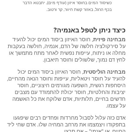
כשיסוד המים בחוסר איזון (עודף מים), יתבטא הדבר
בכף הרגל, באזור קשת חיוור, קר ורטוב.
כיצד ניתן לטפל באנמיה?
מבחינה פיזית
, חוסר האיזון ביסוד המים יכול להעיד
על סירקולציה חלשה של הדם, אנמיה, חולשה בעקבות
מחלה או ניתוח, עייפות נפשית לאחר מתח מתמשך או
לחץ דם נמוך, שלשולים וחוסר תיאבון.
מבחינה הוליסטית
, חוסר האיזון ביסוד המים יכול
להעיד על חוסר ויטאליות, עייפות וחוסר הנאה מהחיים,
היסחפות רגשית, השפעה מגורמים חיצוניים, חוסר
יציבות והחלטיות, חוסר יכולת להתמודד עם מצבים
חדשים בחיים, תלותיות, אדם שלוקח את כל האשמה
על עצמו.
אדם כזה עלול לסבול מחרדות ופחדים רבים שיפגעו
בתפקודו ויצמצמו את מרחב המחיה שלו. אדם שחי ליד
החיים, או "אנמי" – אם תרצו.