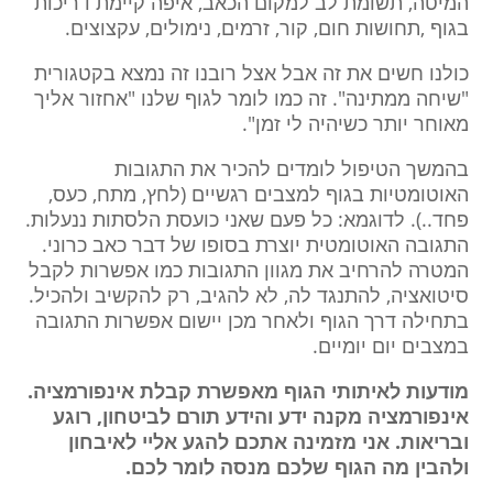
המיטה, תשומת לב למקום הכאב, איפה קיימת דריכות
בגוף ,תחושות חום, קור, זרמים, נימולים, עקצוצים.
כולנו חשים את זה אבל אצל רובנו זה נמצא בקטגורית
"שיחה ממתינה". זה כמו לומר לגוף שלנו "אחזור אליך
מאוחר יותר כשיהיה לי זמן".
בהמשך הטיפול לומדים להכיר את התגובות
האוטומטיות בגוף למצבים רגשיים (לחץ, מתח, כעס,
פחד..). לדוגמא: כל פעם שאני כועסת הלסתות ננעלות.
התגובה האוטומטית יוצרת בסופו של דבר כאב כרוני.
המטרה להרחיב את מגוון התגובות כמו אפשרות לקבל
סיטואציה, להתנגד לה, לא להגיב, רק להקשיב ולהכיל.
בתחילה דרך הגוף ולאחר מכן יישום אפשרות התגובה
במצבים יום יומיים.
מודעות לאיתותי הגוף מאפשרת קבלת אינפורמציה.
אינפורמציה מקנה ידע והידע תורם לביטחון, רוגע
ובריאות. אני מזמינה אתכם להגע אליי לאיבחון
ולהבין מה הגוף שלכם מנסה לומר לכם.