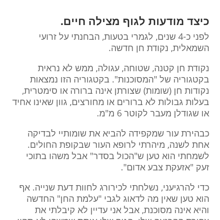
כיצד מודעות לגוף מצילה חיים.
לפני כ-4 שנים, לגמרי בטעות, הבחנתי על זרועי
השמאלית, נקודת חן
חדשה.
נקודת חן קטנה, שטוחה, עגולה, ממש לא נראית
בקטגוריה של "המסוכנות". בקטגוריה הזו נמצאות
נקודות חן (שומות) שצורתן אינה ברורה או סימטרית,
בעלות גבולות לא ברורים או מחורצים, גוון שאינו אחיד
או שגודלן מעבר לקוטר 6 מ"מ.
כבהירת עור שמקפידה להביא את שומותיי לבדיקה
אחת לשנה, מיהרתי לרופא העור שבקופת החולים.
לשמחתי הוא טען ש"הכול בסדר" אבל משהו בתוכי
זעק "אזעקת צבע אדום".
כדי להרגיעני, נשלחתי לכירורג לחוות דעת שנייה. אף
הוא טען שאין מה לדאוג לגבי "עלמת החן" החדשה
והיא אינה מסוכנת, אבל אני עדיין לא קיבלתי את