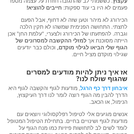
עקצוץ
. כששמתי לב שהתגובה חוזרת על עצמה מספר
פעמים לא היו בי עוד ספקות:
חייבים להוציא!
הכירורג לא מיהר וטען שזה לא דחוף, אבל הפעם
לחצתי. התחושה הפנימית שמשהו לא תקין הלכה
וגברה. להפתעתו של הכירורג ולצערי, "עלמת החן" אכן
הייתה מסוכנת אך
למזלי ההקשבה למסרונים של
הגוף שלי הביאו לגילוי מוקדם,
וכולם כבר יודעים
שגילוי מוקדם מציל חיים.
אז איך ניתן להיות מודעים למסרים
שהגוף שולח לנו?
איבחון דרך כף
הרגל
, מודעות לגוף והקשבה לגוף היא
הדרך להבין מה הגוף רוצה לומר לנו דרך העיקצוץ,
הנימול, או הכאב.
אנשים מגיעים אלי לטיפול רפלקסולוגי ויוצאים עם
מודעות לגוף ושינויים בחיים. בתחילת הטיפול המטופל
לומד לשים לב לתחושות פיזיות כמו מנח הגוף על