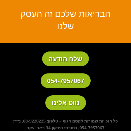
הבריאות שלכם זה העסק
שלנו
שלח הודעה
054-7957067
נווט אלינו
כל הזכויות שמורות לקסם הגוף – טלפון: 08-9220225, נייד:
054-7957067, כתובת: הירקון 34 באר יעקב