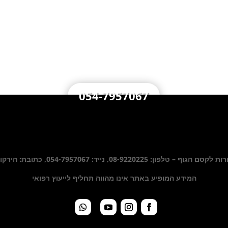
הבריאות שלכם זה העסק שלנו
054-7957067
ן: 08-9220225, נייד: 054-7957067, כתובת: הירקון 34 באר יעקב
המידע המופיע באתר אינו מהווה תחליף לייעוץ רפואי