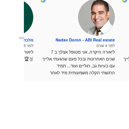
Nadav Doron - ABI Real estate
מלכה מלי קרן
לפני 4 שנים
לפני 5 שנים
ליאורה היקרה, אני מטופל אצלך ב 7 
ליאורה מקצועית. נ
שנים האחרונות ובכל פעם שהגעתי אלייך 
שנים האחרונות ובכל פעם שהגעתי אלייך 
🥇🏆⚘
עם בעיות גב, רגליים ועוד... תמיד 
הרגשתי הקלה משמעותית מיד לאחר 
הטיפול.
כמובן שהתמדתי בסדרת טיפולים 
הכאבים עברו. עכשיו אחרי למעלה מ 6 
הכאבים עברו. עכשיו אחרי למעלה מ 6 
חודשים של כאב בגב תחתון, הגעתי 
י טיפולים הרגשתי 
אלייך וכבר אחרי שני טיפולים הרגשתי 
הקלה דרמטית. יש לך ידי זהב.
תודה רבה על הכל!