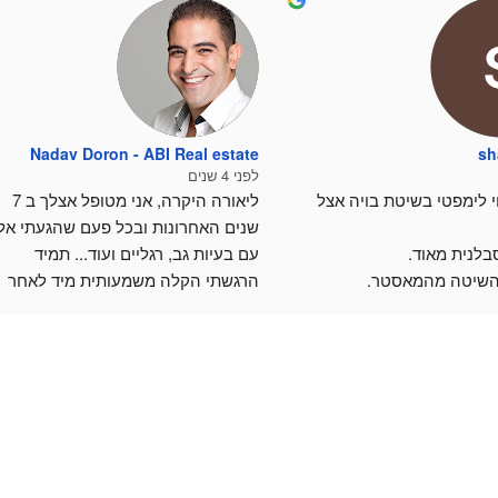
Nadav Doron - ABI Real estate
sh
לפני 4 שנים
ללמוד עיסוי לימפטי בשיטת בויה אצל 
ליאורה היקרה, אני מטופל אצלך ב 7 
בלנית מאוד.
עם בעיות גב, רגליים ועוד... תמיד 
השיטה מהמאסטר.
הרגשתי הקלה משמעותית מיד לאחר 
ד נעימה ואירוח נפלא וחמים.
הטיפול.
כות וההזדמנות🙏
כמובן שהתמדתי בסדרת טיפולים 
חודשים של כאב בגב תחתון, הגעתי 
אלייך וכבר אחרי שנ
הקלה דרמטית. יש לך ידי זהב.
תודה רבה על הכל!