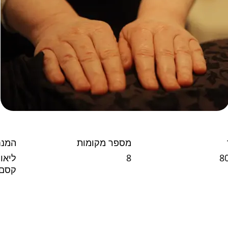
מספר מקומות
המנ
8
8
ליאור
קסם 