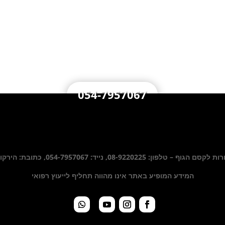
הבריאות שלכם זה העסק שלנו
054-7957067
ן: 08-9220225, נייד: 054-7957067, כתובת: הירקון 34 באר יעקב
המידע המופיע באתר אינו מהווה תחליף לייעוץ רפואי