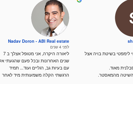
Nadav Doron - ABI Real estate
sh
לפני 4 שנים
ללמוד עיסוי לימפטי בשיטת בויה אצל 
ליאורה היקרה, אני מטופל אצלך ב 7 
בלנית מאוד.
עם בעיות גב, רגליים ועוד... תמיד 
השיטה מהמאסטר.
הרגשתי הקלה משמעותית מיד לאחר 
ד נעימה ואירוח נפלא וחמים.
הטיפול.
כות וההזדמנות🙏
כמובן שהתמדתי בסדרת טיפולים 
חודשים של כאב בגב תחתון, הגעתי 
אלייך וכבר אחרי שנ
הקלה דרמטית. יש לך ידי זהב.
תודה רבה על הכל!