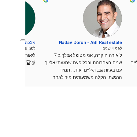
Nadav Doron - ABI Real estate
מלכה מלי קרן
לפני 4 שנים
לפני 5 שנים
ליאורה היקרה, אני מטופל אצלך ב 7 
ליאורה מקצועית. נ
שנים האחרונות ובכל פעם שהגעתי אלייך 
שנים האחרונות ובכל פעם שהגעתי אלייך 
🥇🏆⚘
עם בעיות גב, רגליים ועוד... תמיד 
הרגשתי הקלה משמעותית מיד לאחר 
הטיפול.
כמובן שהתמדתי בסדרת טיפולים 
הכאבים עברו. עכשיו אחרי למעלה מ 6 
הכאבים עברו. עכשיו אחרי למעלה מ 6 
חודשים של כאב בגב תחתון, הגעתי 
י טיפולים הרגשתי 
אלייך וכבר אחרי שני טיפולים הרגשתי 
הקלה דרמטית. יש לך ידי זהב.
תודה רבה על הכל!