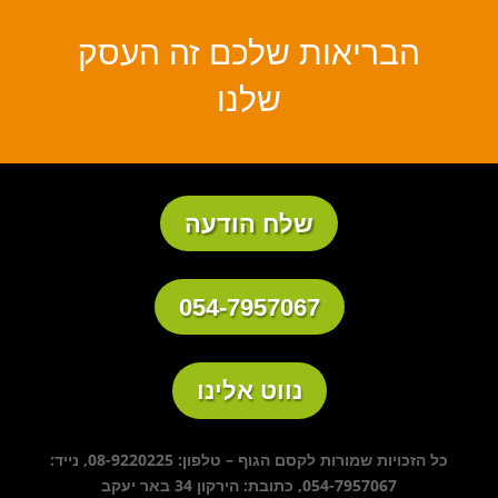
הבריאות שלכם זה העסק
שלנו
שלח הודעה
054-7957067
נווט אלינו
כל הזכויות שמורות לקסם הגוף – טלפון: 08-9220225, נייד:
054-7957067, כתובת: הירקון 34 באר יעקב