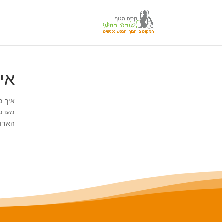
לתוכן
אי
איך מ
מערכת
האדומ