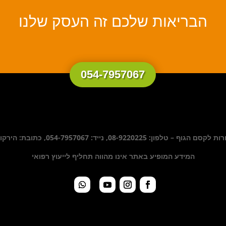
הבריאות שלכם זה העסק שלנו
054-7957067
ן: 08-9220225, נייד: 054-7957067, כתובת: הירקון 34 באר יעקב
המידע המופיע באתר אינו מהווה תחליף לייעוץ רפואי